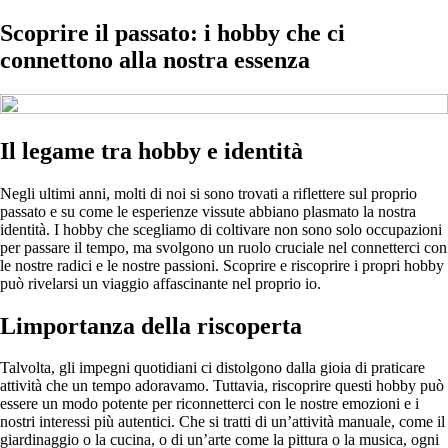
Scoprire il passato: i hobby che ci
connettono alla nostra essenza
Il legame tra hobby e identità
Negli ultimi anni, molti di noi si sono trovati a riflettere sul proprio
passato e su come le esperienze vissute abbiano plasmato la nostra
identità. I hobby che scegliamo di coltivare non sono solo occupazioni
per passare il tempo, ma svolgono un ruolo cruciale nel connetterci con
le nostre radici e le nostre passioni. Scoprire e riscoprire i propri hobby
può rivelarsi un viaggio affascinante nel proprio io.
Limportanza della riscoperta
Talvolta, gli impegni quotidiani ci distolgono dalla gioia di praticare
attività che un tempo adoravamo. Tuttavia, riscoprire questi hobby può
essere un modo potente per riconnetterci con le nostre emozioni e i
nostri interessi più autentici. Che si tratti di un’attività manuale, come il
giardinaggio o la cucina, o di un’arte come la pittura o la musica, ogni