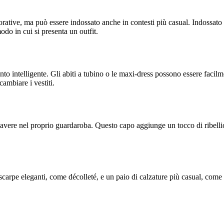
rative, ma può essere indossato anche in contesti più casual. Indossato so
do in cui si presenta un outfit.
nto intelligente. Gli abiti a tubino o le maxi-dress possono essere faci
ambiare i vestiti.
ere nel proprio guardaroba. Questo capo aggiunge un tocco di ribellione 
arpe eleganti, come décolleté, e un paio di calzature più casual, come s