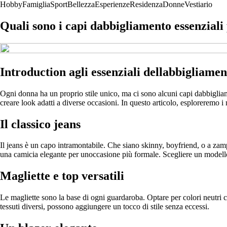
Hobby
Famiglia
Sport
Bellezza
Esperienze
Residenza
Donne
Vestiario
Quali sono i capi dabbigliamento essenziali
Introduction agli essenziali dellabbigliame
Ogni donna ha un proprio stile unico, ma ci sono alcuni capi dabbigliam
creare look adatti a diverse occasioni. In questo articolo, esploreremo 
Il classico jeans
Il jeans è un capo intramontabile. Che siano skinny, boyfriend, o a zam
una camicia elegante per unoccasione più formale. Scegliere un modello
Magliette e top versatili
Le magliette sono la base di ogni guardaroba. Optare per colori neutri co
tessuti diversi, possono aggiungere un tocco di stile senza eccessi.